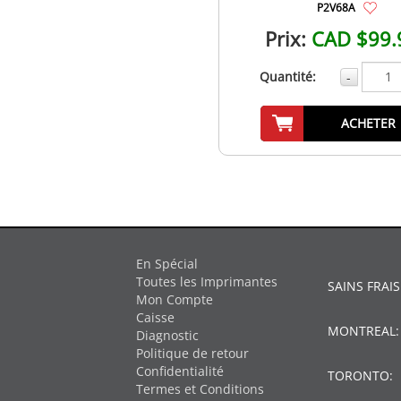
P2V68A
Prix:
CAD $99.
Quantité:
-
ACHETER
En Spécial
Toutes les Imprimantes
SAINS FRAIS
Mon Compte
Caisse
MONTREAL
Diagnostic
Politique de retour
Confidentialité
TORONTO:
Termes et Conditions