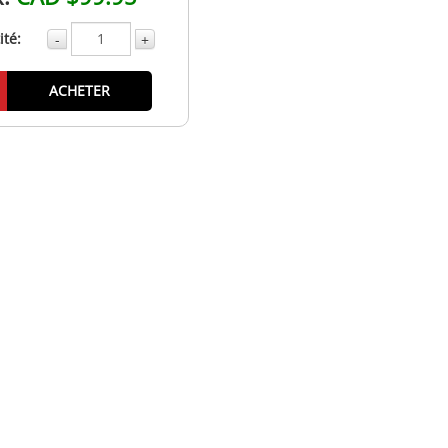
té:
-
+
ACHETER