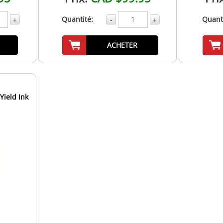
Quantité:
Quanti
+
-
+
ACHETER
Yield Ink