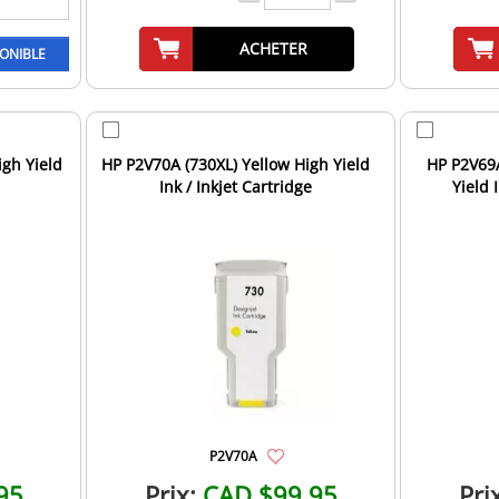
ACHETER
igh Yield
HP P2V70A (730XL) Yellow High Yield
HP P2V69
Ink / Inkjet Cartridge
Yield 
P2V70A
95
Prix:
CAD $99.95
Pri