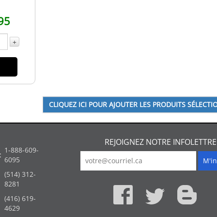
95
+
REJOIGNEZ NOTRE INFOLETTRE
1-888-609-
:
6095
(514) 312-
:
8281
(416) 619-
4629