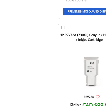
HP P2V72A (730XL) Gray Ink H
/ Inkjet Cartridge
P2V72A
Prix:
CAD $99.