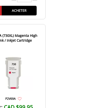
ACHETER
A (730XL) Magenta High
Ink / Inkjet Cartridge
P2V69A
x:
CAD $99.95