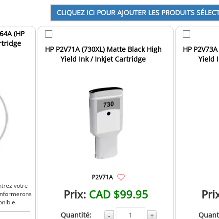
64A (HP
rtridge
HP P2V71A (730XL) Matte Black High
HP P2V73A 
Yield Ink / Inkjet Cartridge
Yield 
P2V71A
ntrez votre
Prix:
CAD $99.95
Pri
 informerons
onible.
Quantité:
Quanti
-
+