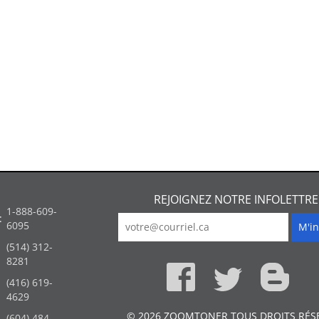
REJOIGNEZ NOTRE INFOLETTRE
1-888-609-
:
6095
(514) 312-
:
8281
(416) 619-
4629
© 2026 ZOOMTONER TOUS DROITS RÉS
(604) 484-