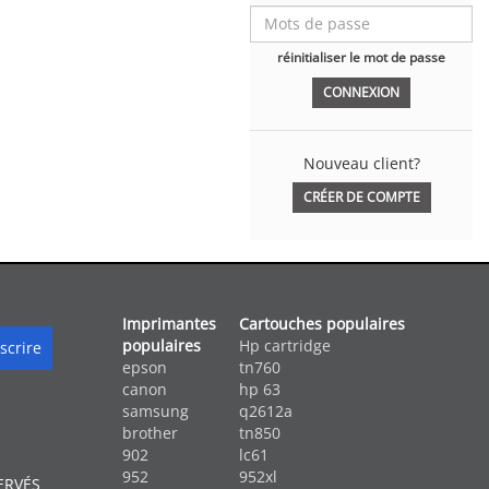
réinitialiser le mot de passe
Nouveau client?
CRÉER DE COMPTE
Imprimantes
Cartouches populaires
populaires
Hp cartridge
epson
tn760
canon
hp 63
samsung
q2612a
brother
tn850
902
lc61
952
952xl
ERVÉS