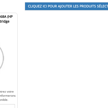
568A (HP
tridge
ntrez votre
 informerons
onible.