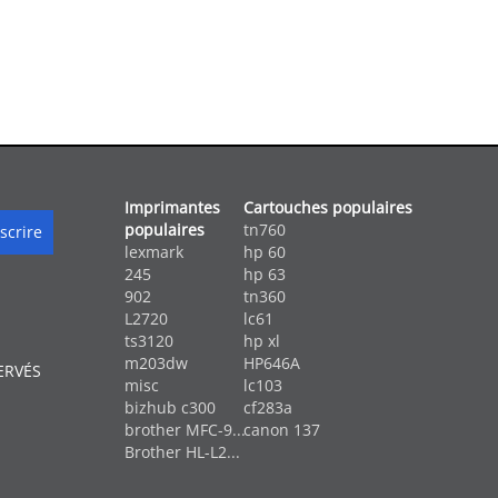
Imprimantes
Cartouches populaires
populaires
tn760
lexmark
hp 60
245
hp 63
902
tn360
L2720
lc61
ts3120
hp xl
m203dw
HP646A
ERVÉS
misc
lc103
bizhub c300
cf283a
brother MFC-9...
canon 137
Brother HL-L2...