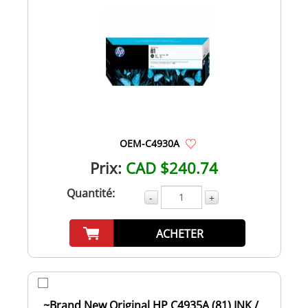
OEM-C4930A
Prix:
CAD $240.74
Quantité:
-
+
ACHETER
~Brand New Original HP C4935A (81) INK /