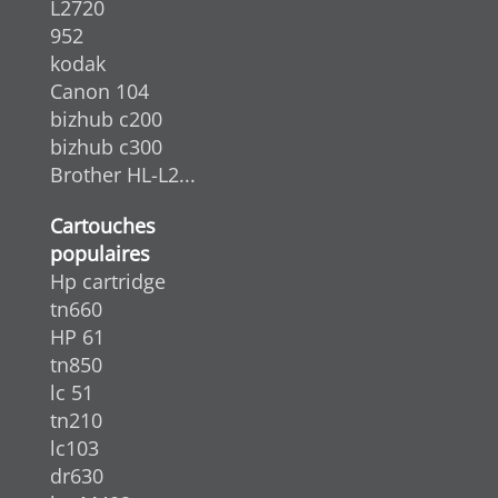
L2720
952
kodak
Canon 104
bizhub c200
bizhub c300
Brother HL-L2...
Cartouches
populaires
Hp cartridge
tn660
HP 61
tn850
lc 51
tn210
lc103
dr630