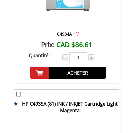
C4934A
Prix:
CAD $86.61
Quantité:
-
+
ACHETER
HP C4935A (81) INK / INKJET Cartridge Light
Magenta