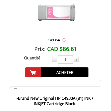
C4935A
Prix:
CAD $86.61
Quantité:
-
+
ACHETER
~Brand New Original HP C4930A (81) INK /
INKJET Cartridge Black