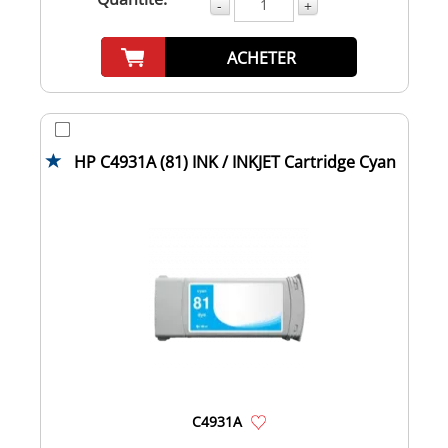
-
+
ACHETER
HP C4931A (81) INK / INKJET Cartridge Cyan
C4931A