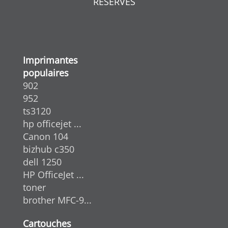
RÉSERVÉS
Imprimantes
populaires
902
952
ts3120
hp officejet ...
Canon 104
bizhub c350
dell 1250
HP OfficeJet ...
toner
brother MFC-9...
Cartouches