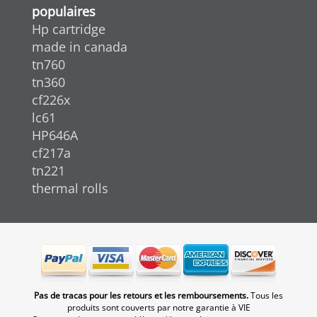
populaires
Hp cartridge
made in canada
tn760
tn360
cf226x
lc61
HP646A
cf217a
tn221
thermal rolls
Pas de tracas pour les retours et les remboursements.
Tous les
produits sont couverts par notre garantie à VIE