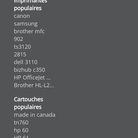
Imprimantes
populaires
canon
samsung
brother mfc
902
ts3120
2815
dell 3110
bizhub c350
HP OfficeJet ...
Brother HL-L2...
Cartouches
populaires
made in canada
tn760
hp 60
HP 61