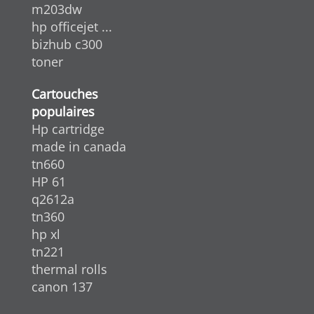
m203dw
hp officejet ...
bizhub c300
toner
Cartouches
populaires
Hp cartridge
made in canada
tn660
HP 61
q2612a
tn360
hp xl
tn221
thermal rolls
canon 137