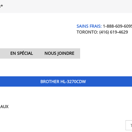
$*
SAINS FRAIS:
1-888-609-609
TORONTO:
(416) 619-4629
EN SPÉCIAL
NOUS JOINDRE
BROTHER HL-3270CDW
NAUX