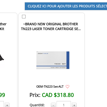
ther
~BRAND NEW ORIGINAL BROTHER
Kit
TN223 LASER TONER CARTRIDGE SET
BLACK CYAN MAGENTA YELLOW
OEM-TN223 Set-ALT
99
Prix:
CAD $318.80
Quantité:
+
-
+