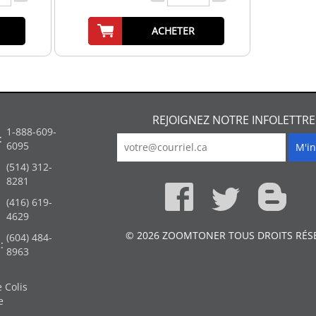
ACHETER
REJOIGNEZ NOTRE INFOLETTRE
1-888-609-
:
6095
(514) 312-
:
8281
(416) 619-
4629
© 2026 ZOOMTONER TOUS DROITS RÉS
(604) 484-
:
8963
 Colis
e