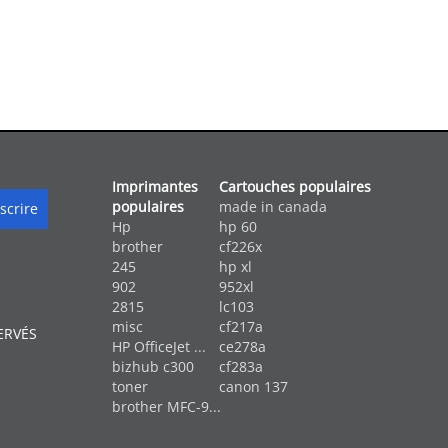
Imprimantes
Cartouches populaires
populaires
made in canada
Hp
hp 60
brother
cf226x
245
hp xl
902
952xl
2815
lc103
misc
cf217a
ERVÉS
HP OfficeJet ...
ce278a
bizhub c300
cf283a
toner
canon 137
brother MFC-9...