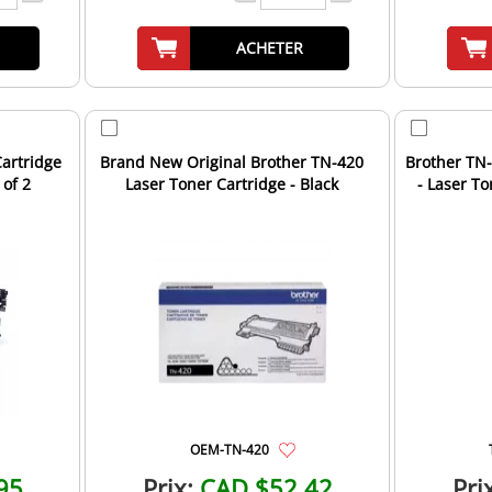
ACHETER
artridge
Brand New Original Brother TN-420
Brother TN
 of 2
Laser Toner Cartridge - Black
- Laser T
Un
OEM-TN-420
95
Prix:
CAD $52.42
Pri