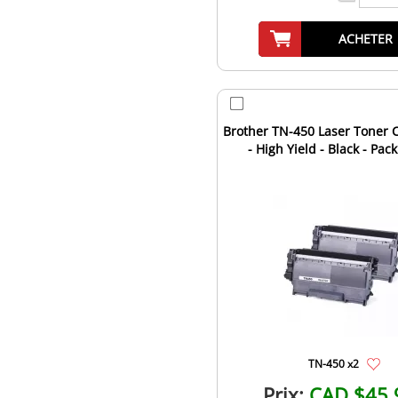
ACHETER
Brother TN-450 Laser Toner C
- High Yield - Black - Pack
TN-450 x2
Prix:
CAD $45.