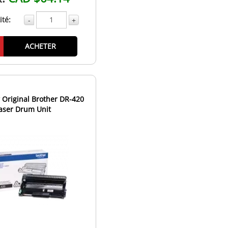
té:
-
+
ACHETER
Original Brother DR-420
aser Drum Unit