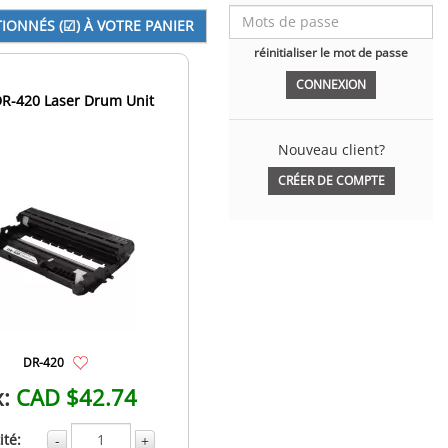
réinitialiser le mot de passe
DR-420 Laser Drum Unit
Nouveau client?
CRÉER DE COMPTE
DR-420
x:
CAD $42.74
té:
-
+