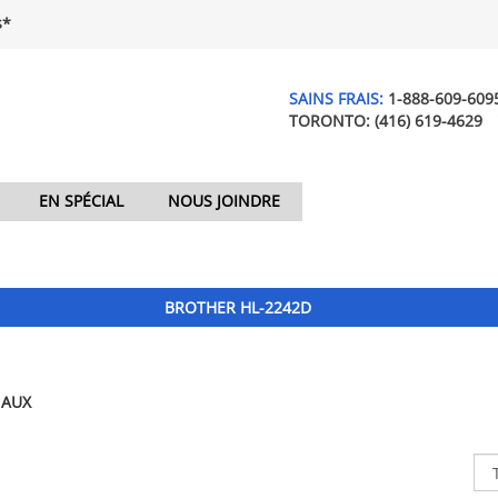
$*
SAINS FRAIS:
1-888-609-609
TORONTO:
(416) 619-4629
EN SPÉCIAL
NOUS JOINDRE
BROTHER HL-2242D
NAUX