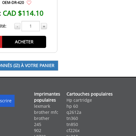
OEM-DR-420
:
CAD $114.10
té:
-
+
ACHETER
Imprimantes
Cartouches populaires
populaires
Hp cartridge
lexmark
hp 60
brother mfc
q2612a
brother
tn360
245
tn850
902
cf226x