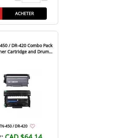
ACHETER
-450 / DR-420 Combo Pack
oner Cartridge and Drum
it - High Yield...
TN-450 / DR-420
x:
CAD $64.14