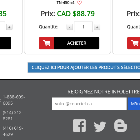
TN-450 x4
85
Prix:
CAD $88.79
Prix
Quantité:
Quanti
+
-
+
ACHETER
REJOIGNEZ NOTRE INFOLETTRE
1-888-609-
:
6095
(514) 312-
:
8281
(416) 619-
4629