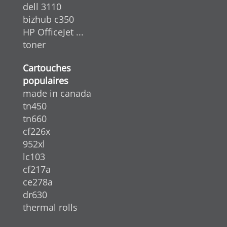
dell 3110
bizhub c350
HP OfficeJet ...
toner
Cartouches
populaires
made in canada
tn450
tn660
cf226x
952xl
lc103
cf217a
ce278a
dr630
thermal rolls