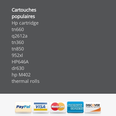
Cartouches
populaires
Hp cartridge
tn660
q2612a
tn360
tn850
952xl
HP646A
dr630
hp M402
thermal rolls