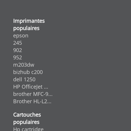
Imprimantes
populaires
epson
245
902
952
m203dw
bizhub c200
dell 1250
HP OfficeJet ...
brother MFC-9...
Brother HL-L2...
Cartouches
populaires
Hp cartridge