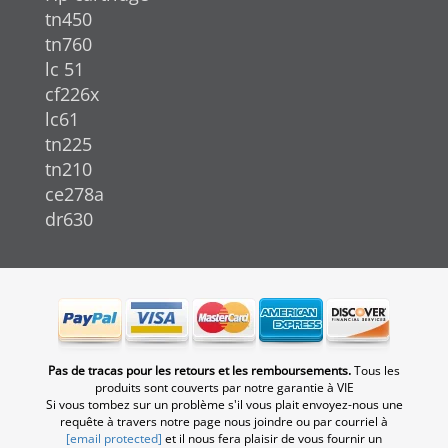
tn450
tn760
lc 51
cf226x
lc61
tn225
tn210
ce278a
dr630
Pas de tracas pour les retours et les remboursements.
Tous les
produits sont couverts par notre garantie à VIE
Si vous tombez sur un problème s'il vous plait envoyez-nous une
requête à travers notre page nous joindre ou par courriel à
[email protected]
et il nous fera plaisir de vous fournir un