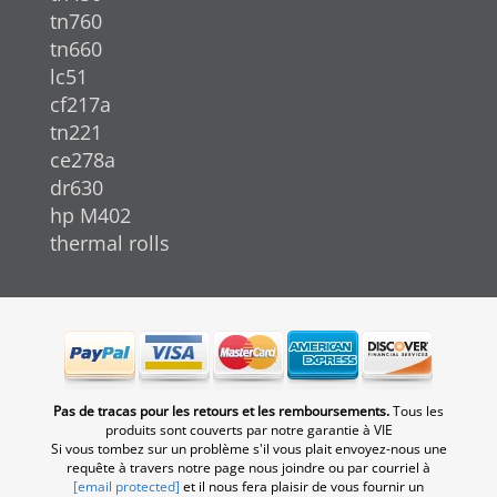
tn760
tn660
lc51
cf217a
tn221
ce278a
dr630
hp M402
thermal rolls
Pas de tracas pour les retours et les remboursements.
Tous les
produits sont couverts par notre garantie à VIE
Si vous tombez sur un problème s'il vous plait envoyez-nous une
requête à travers notre page nous joindre ou par courriel à
[email protected]
et il nous fera plaisir de vous fournir un