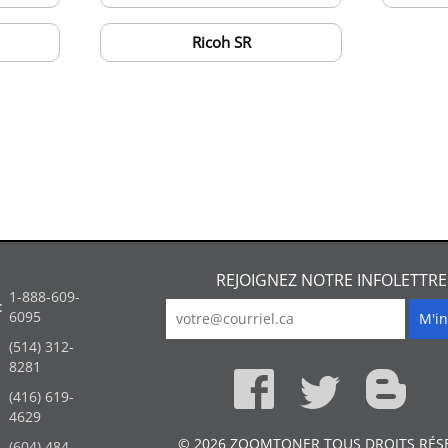
Ricoh SR
REJOIGNEZ NOTRE INFOLETTRE
1-888-609-
:
6095
(514) 312-
:
8281
(416) 619-
4629
© 2026 ZOOMTONER TOUS DROITS RÉS
(604) 484-