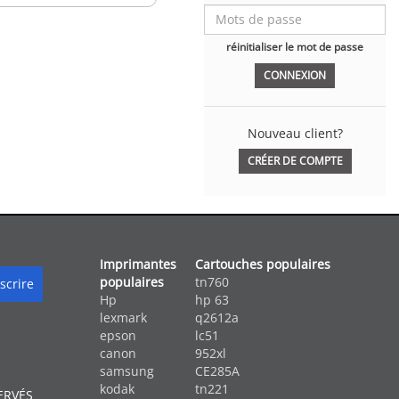
réinitialiser le mot de passe
Nouveau client?
CRÉER DE COMPTE
Imprimantes
Cartouches populaires
populaires
tn760
Hp
hp 63
lexmark
q2612a
epson
lc51
canon
952xl
samsung
CE285A
kodak
tn221
ERVÉS