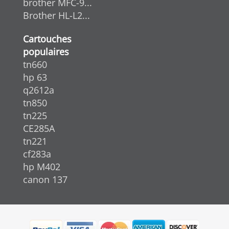
brother MFC-9...
Brother HL-L2...
Cartouches
populaires
tn660
hp 63
q2612a
tn850
tn225
CE285A
tn221
cf283a
hp M402
canon 137