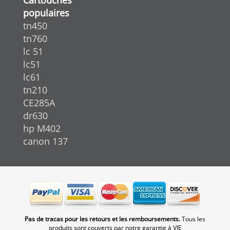
populaires
tn450
tn760
lc 51
lc51
lc61
tn210
CE285A
dr630
hp M402
canon 137
Pas de tracas pour les retours et les remboursements.
Tous les
produits sont couverts par notre garantie à VIE