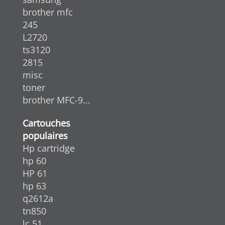
brother mfc
245
L2720
ts3120
2815
misc
toner
brother MFC-9...
Cartouches
populaires
Hp cartridge
hp 60
HP 61
hp 63
q2612a
tn850
lc 51